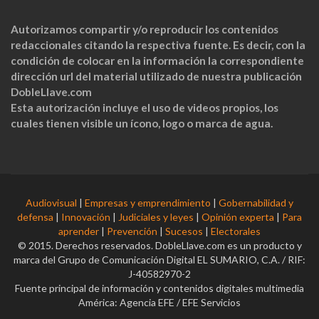
Autorizamos compartir y/o reproducir los contenidos
redaccionales citando la respectiva fuente. Es decir, con la
condición de colocar en la información la correspondiente
dirección url del material utilizado de nuestra publicación
DobleLlave.com
Esta autorización incluye el uso de videos propios, los
cuales tienen visible un ícono, logo o marca de agua.
Audiovisual
|
Empresas y emprendimiento
|
Gobernabilidad y
defensa
|
Innovación
|
Judiciales y leyes
|
Opinión experta
|
Para
aprender
|
Prevención
|
Sucesos
|
Electorales
© 2015. Derechos reservados. DobleLlave.com es un producto y
marca del Grupo de Comunicación Digital EL SUMARIO, C.A. / RIF:
J-40582970-2
Fuente principal de información y contenidos digitales multimedia
América: Agencia EFE / EFE Servicios