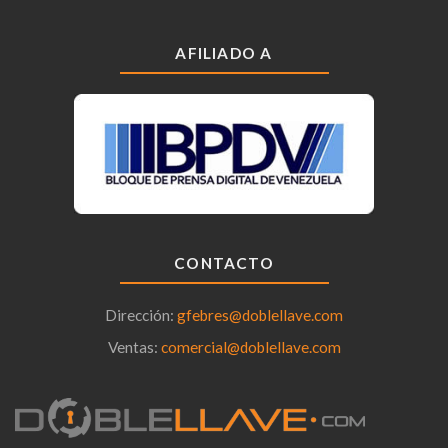
AFILIADO A
CONTACTO
Dirección:
gfebres@doblellave.com
Ventas:
comercial@doblellave.com