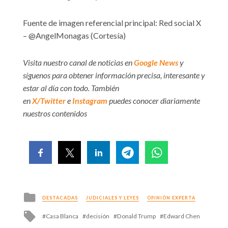
Fuente de imagen referencial principal: Red social X
–
@AngelMonagas (Cortesía)
Visita nuestro canal de noticias en
Google News
y
síguenos para obtener información precisa, interesante y
estar al día con todo. También
en
X/Twitter
e
Instagram
puedes conocer diariamente
nuestros contenidos
Posted
DESTACADAS
JUDICIALES Y LEYES
OPINIÓN EXPERTA
in
Tagged
Casa Blanca
decisión
Donald Trump
Edward Chen
with