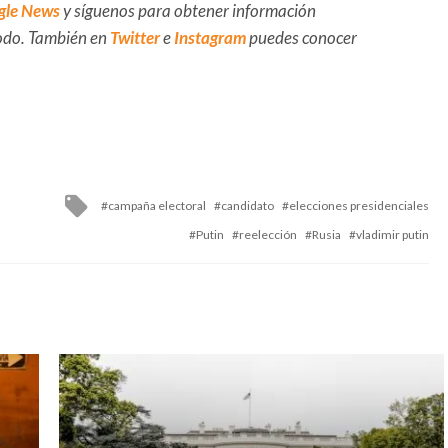
gle News
y síguenos para obtener información
 todo. También en
Twitter
e
Instagram
puedes conocer
Tagged
campaña electoral
candidato
elecciones presidenciales
with
Putin
reelección
Rusia
vladimir putin