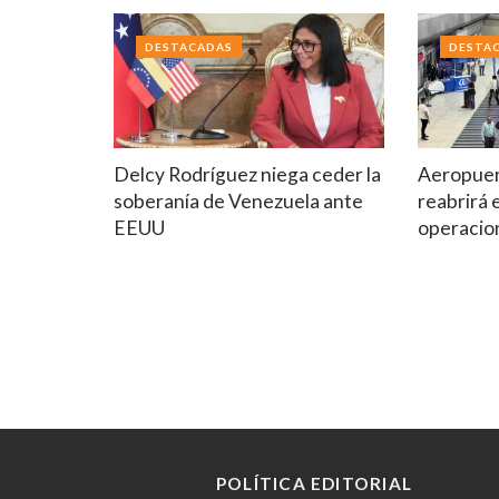
DESTACADAS
DESTA
Delcy Rodríguez niega ceder la
Aeropuer
soberanía de Venezuela ante
reabrirá 
EEUU
operacio
POLÍTICA EDITORIAL