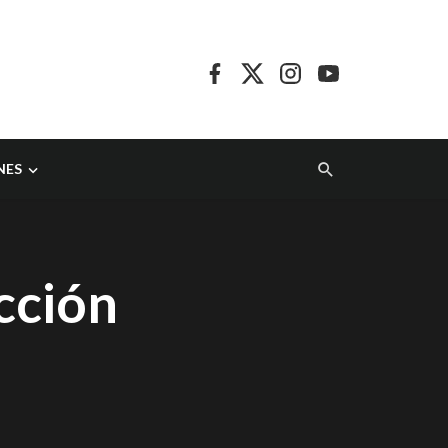
NES
cción