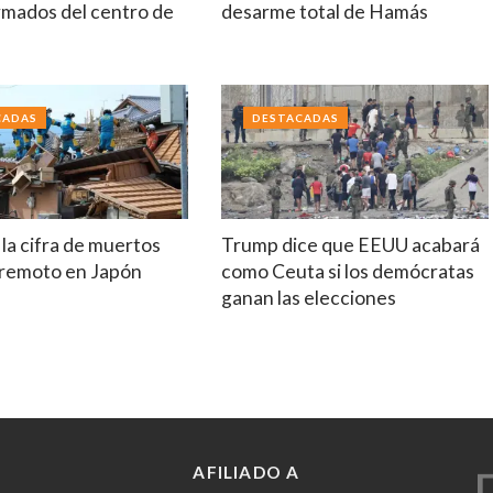
rmados del centro de
desarme total de Hamás
a
CADAS
DESTACADAS
la cifra de muertos
Trump dice que EEUU acabará
erremoto en Japón
como Ceuta si los demócratas
ganan las elecciones
AFILIADO A