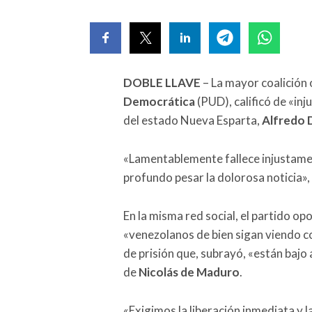
DOBLE LLAVE
– La mayor coalición 
Democrática
(PUD), calificó de «in
del estado Nueva Esparta,
Alfredo 
«Lamentablemente fallece injustamen
profundo pesar la dolorosa noticia»,
En la misma red social, el partido op
«venezolanos de bien sigan viendo c
de prisión que, subrayó, «están bajo
de
Nicolás de Maduro
.
«Exigimos la liberación inmediata y 