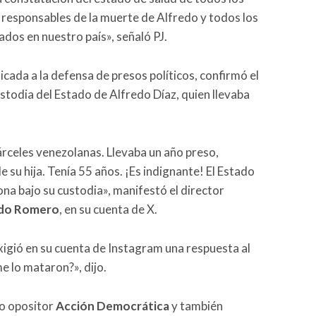
s responsables de la muerte de Alfredo y todos los
dos en nuestro país», señaló PJ.
dicada a la defensa de presos políticos, confirmó el
ustodia del Estado de Alfredo Díaz, quien llevaba
árceles venezolanas. Llevaba un año preso,
e su hija. Tenía 55 años. ¡Es indignante! El Estado
ona bajo su custodia», manifestó el director
edo Romero
, en su cuenta de X.
exigió en su cuenta de Instagram una respuesta al
e lo mataron?», dijo.
do opositor
Acción Democrática
y también