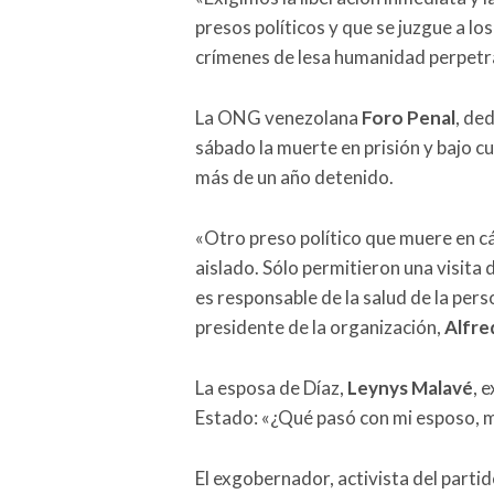
presos políticos y que se juzgue a lo
crímenes de lesa humanidad perpetra
La ONG venezolana
Foro Penal
, de
sábado la muerte en prisión y bajo c
más de un año detenido.
«Otro preso político que muere en c
aislado. Sólo permitieron una visita d
es responsable de la salud de la pers
presidente de la organización,
Alfr
La esposa de Díaz,
Leynys Malavé
, 
Estado: «¿Qué pasó con mi esposo, m
El exgobernador, activista del parti