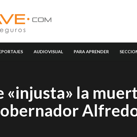
EPORTAJES
AUDIOVISUAL
PARA APRENDER
SECCIO
e «injusta» la muer
xgobernador Alfred