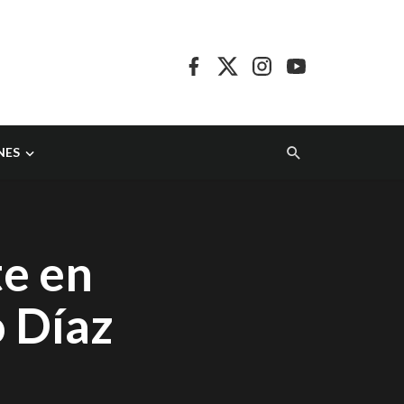
NES
te en
o Díaz