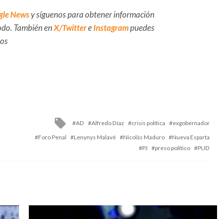
gle News
y síguenos para obtener información
 todo. También en
X/Twitter
e
Instagram
puedes
dos
Tagged
AD
Alfredo Díaz
crisis política
exgobernador
with
Foro Penal
Lenynys Malavé
Nicolás Maduro
Nueva Esparta
PJ
preso político
PUD