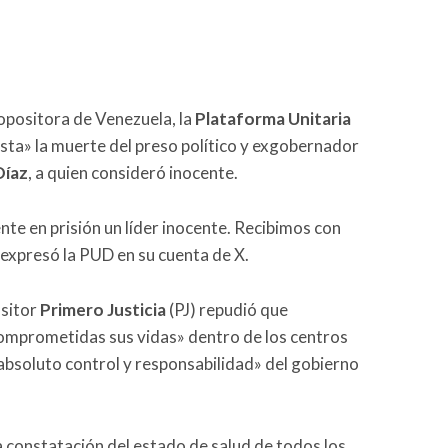
opositora de Venezuela, la
Plataforma Unitaria
justa» la muerte del preso político y exgobernador
Díaz
, a quien consideró inocente.
te en prisión un líder inocente. Recibimos con
 expresó la PUD en su cuenta de X.
ositor
Primero Justicia
(PJ) repudió que
omprometidas sus vidas» dentro de los centros
 absoluto control y responsabilidad» del gobierno
la constatación del estado de salud de todos los