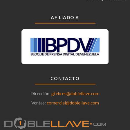
AFILIADO A
CONTACTO
Dirección:
gfebres@doblellave.com
Ventas:
comercial@doblellave.com