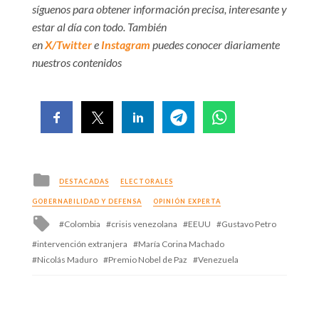
síguenos para obtener información precisa, interesante y
estar al día con todo. También
en
X/Twitter
e
Instagram
puedes conocer diariamente
nuestros contenidos
Posted
DESTACADAS
ELECTORALES
in
GOBERNABILIDAD Y DEFENSA
OPINIÓN EXPERTA
Tagged
Colombia
crisis venezolana
EEUU
Gustavo Petro
with
intervención extranjera
María Corina Machado
Nicolás Maduro
Premio Nobel de Paz
Venezuela