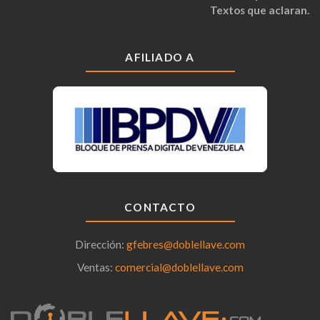
Textos que aclaran.
AFILIADO A
CONTACTO
Dirección:
gfebres@doblellave.com
Ventas:
comercial@doblellave.com