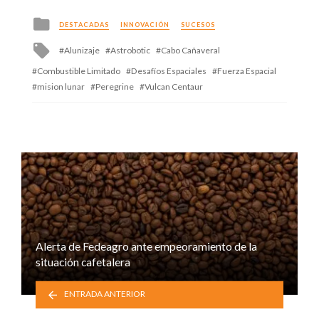
Posted
DESTACADAS
INNOVACIÓN
SUCESOS
in
Tagged
Alunizaje
Astrobotic
Cabo Cañaveral
with
Combustible Limitado
Desafíos Espaciales
Fuerza Espacial
mision lunar
Peregrine
Vulcan Centaur
Alerta de Fedeagro ante empeoramiento de la
situación cafetalera
ENTRADA ANTERIOR