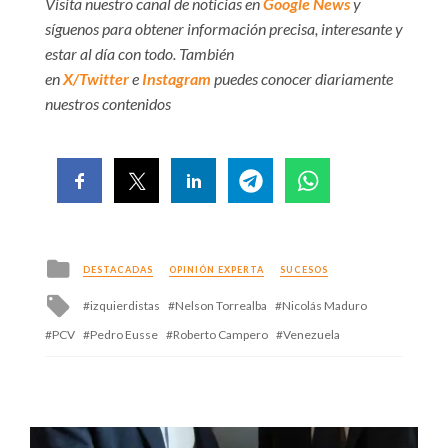
Visita nuestro canal de noticias en
Google News
y
síguenos para obtener información precisa, interesante y
estar al día con todo. También
en
X/Twitter
e
Instagram
puedes conocer diariamente
nuestros contenidos
Posted
DESTACADAS
OPINIÓN EXPERTA
SUCESOS
in
Tagged
izquierdistas
Nelson Torrealba
Nicolás Maduro
with
PCV
Pedro Eusse
Roberto Campero
Venezuela