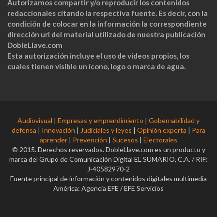
Autorizamos compartir y/o reproducir los contenidos
redaccionales citando la respectiva fuente. Es decir, con la
condición de colocar en la información la correspondiente
dirección url del material utilizado de nuestra publicación
DobleLlave.com
Esta autorización incluye el uso de videos propios, los
cuales tienen visible un ícono, logo o marca de agua.
Audiovisual
|
Empresas y emprendimiento
|
Gobernabilidad y
defensa
|
Innovación
|
Judiciales y leyes
|
Opinión experta
|
Para
aprender
|
Prevención
|
Sucesos
|
Electorales
© 2015. Derechos reservados. DobleLlave.com es un producto y
marca del Grupo de Comunicación Digital EL SUMARIO, C.A. / RIF:
J-40582970-2
Fuente principal de información y contenidos digitales multimedia
América: Agencia EFE / EFE Servicios