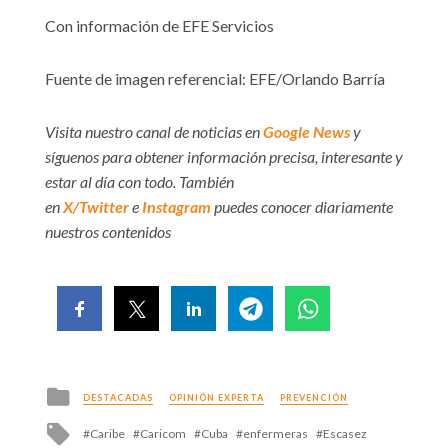
Con información de EFE Servicios
Fuente de imagen referencial: EFE/Orlando Barría
Visita nuestro canal de noticias en
Google News
y
síguenos para obtener información precisa, interesante y
estar al día con todo. También
en
X/Twitter
e
Instagram
puedes conocer diariamente
nuestros contenidos
Posted
DESTACADAS
OPINIÓN EXPERTA
PREVENCIÓN
in
Tagged
Caribe
Caricom
Cuba
enfermeras
Escasez
with