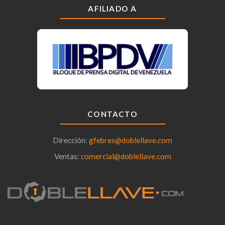
AFILIADO A
CONTACTO
Dirección:
gfebres@doblellave.com
Ventas:
comercial@doblellave.com