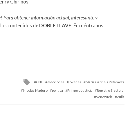
enry Chirinos
e!
Para obtener información actual, interesante y
 los contenidos de
DOBLE LLAVE
. Encuéntranos
Tagged
CNE
elecciones
jóvenes
María Gabriela Retamoza
with
Nicolás Maduro
politica
Primero Justicia
Registro Electoral
Venezuela
Zulia