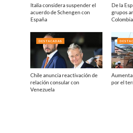
Italia considera suspender el
De la Esp
acuerdo de Schengen con
grupos a
España
Colombi
DESTACADAS
DESTA
Chile anuncia reactivación de
Aumenta 
relación consular con
por el t
Venezuela