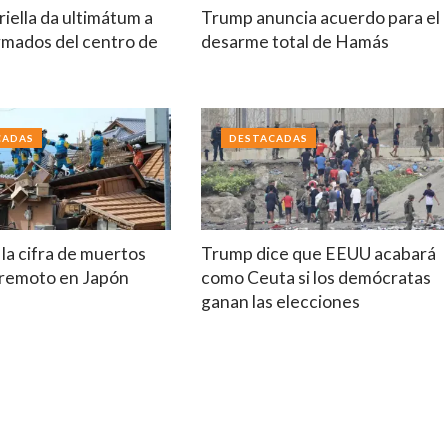
riella da ultimátum a
Trump anuncia acuerdo para el
rmados del centro de
desarme total de Hamás
a
CADAS
DESTACADAS
la cifra de muertos
Trump dice que EEUU acabará
erremoto en Japón
como Ceuta si los demócratas
ganan las elecciones