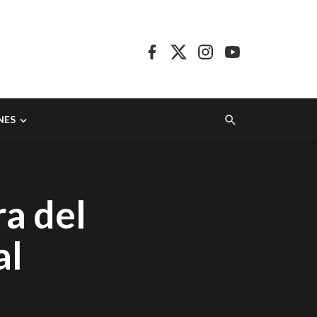
NES
a del
al