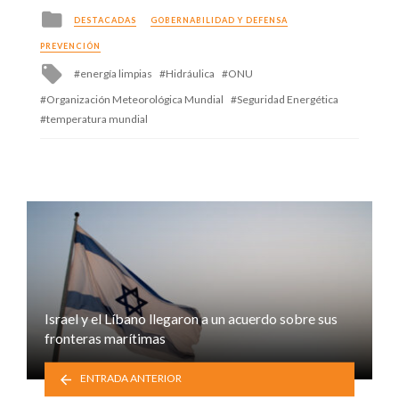
Posted
DESTACADAS
GOBERNABILIDAD Y DEFENSA
in
PREVENCIÓN
Tagged
energía limpias
Hidráulica
ONU
with
Organización Meteorológica Mundial
Seguridad Energética
temperatura mundial
Israel y el Líbano llegaron a un acuerdo sobre sus
fronteras marítimas
ENTRADA ANTERIOR