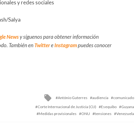
onales y redes sociales
ash/Salya
gle News
y síguenos para obtener información
 todo. También en
Twitter
e
Instagram
puedes conocer
Tagged
António Guterres
audiencia
comunicado
with
Corte Internacional de Justicia (CIJ)
Esequibo
Guyana
Medidas provisionales
ONU
tensiones
Venezuela