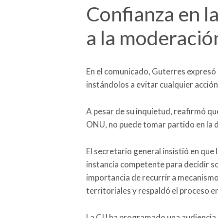
Confianza en l
a la moderació
En el comunicado, Guterres expresó 
instándolos a evitar cualquier acció
A pesar de su inquietud, reafirmó qu
ONU, no puede tomar partido en la d
El secretario general insistió en que 
instancia competente para decidir so
importancia de recurrir a mecanismos
territoriales y respaldó el proceso e
La CIJ ha programado una audiencia 