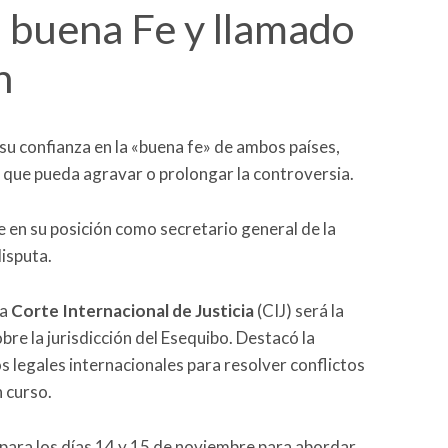
a buena Fe y llamado
n
su confianza en la «buena fe» de ambos países,
n que pueda agravar o prolongar la controversia.
e en su posición como secretario general de la
isputa.
la
Corte Internacional de Justicia
(CIJ) será la
bre la jurisdicción del Esequibo. Destacó la
 legales internacionales para resolver conflictos
n curso.
para los días 14 y 15 de noviembre para abordar