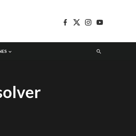
NES
solver