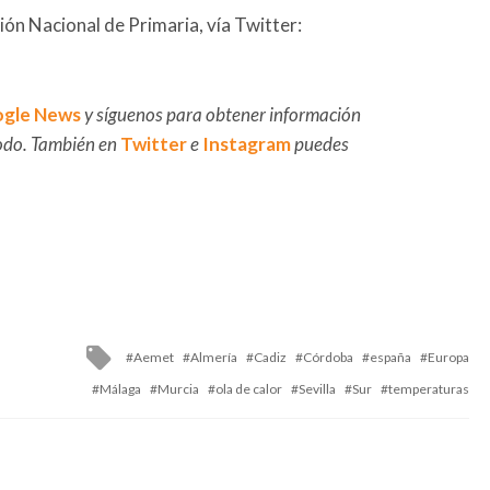
ón Nacional de Primaria, vía Twitter:
gle News
y síguenos para obtener información
 todo. También en
Twitter
e
Instagram
puedes
Tagged
Aemet
Almería
Cadiz
Córdoba
españa
Europa
with
Málaga
Murcia
ola de calor
Sevilla
Sur
temperaturas