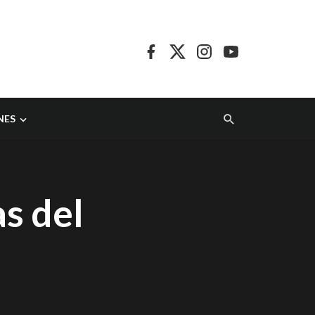
NES
as del