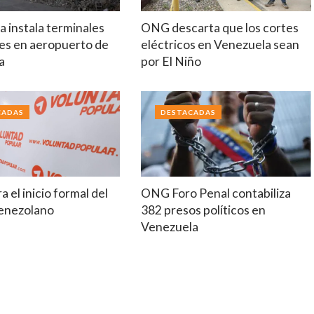
 instala terminales
ONG descarta que los cortes
es en aeropuerto de
eléctricos en Venezuela sean
a
por El Niño
CADAS
DESTACADAS
a el inicio formal del
ONG Foro Penal contabiliza
venezolano
382 presos políticos en
Venezuela