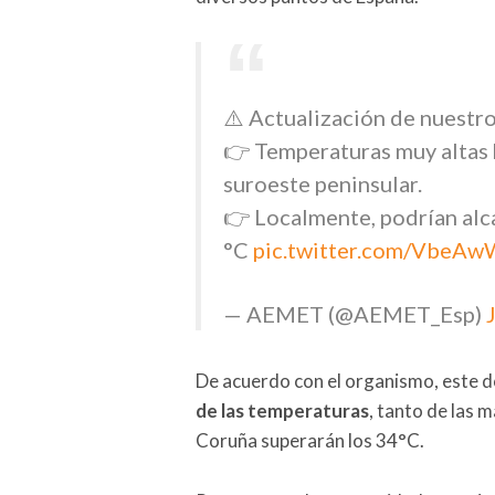
⚠️ Actualización de nuestro
👉 Temperaturas muy altas h
suroeste peninsular.
👉 Localmente, podrían alca
°C
pic.twitter.com/VbeA
— AEMET (@AEMET_Esp)
De acuerdo con el organismo, este 
de las temperaturas
, tanto de las
Coruña superarán los 34°C.