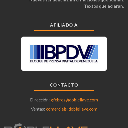
Textos que aclaran.
AFILIADO A
CONTACTO
Dirección:
gfebres@doblellave.com
Ventas:
comercial@doblellave.com