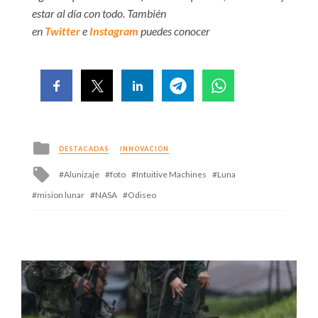
estar al día con todo. También
en
Twitter
e
Instagram
puedes conocer
Posted
DESTACADAS
INNOVACIÓN
in
Tagged
Alunizaje
foto
Intuitive Machines
Luna
with
mision lunar
NASA
Odiseo