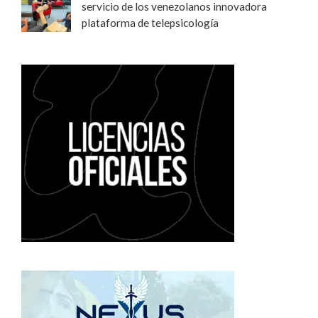
servicio de los venezolanos innovadora
plataforma de telepsicología