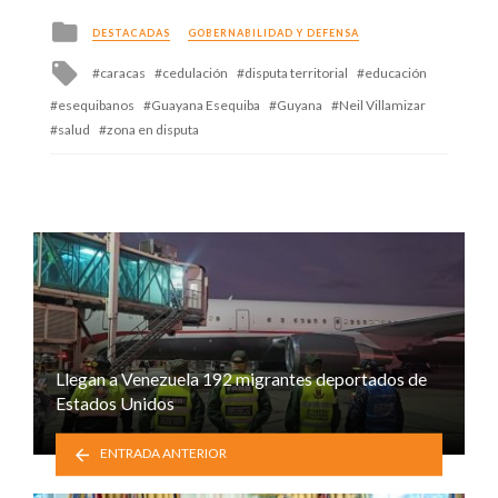
Posted
DESTACADAS
GOBERNABILIDAD Y DEFENSA
in
Tagged
caracas
cedulación
disputa territorial
educación
with
esequibanos
Guayana Esequiba
Guyana
Neil Villamizar
salud
zona en disputa
Llegan a Venezuela 192 migrantes deportados de
Estados Unidos
ENTRADA ANTERIOR