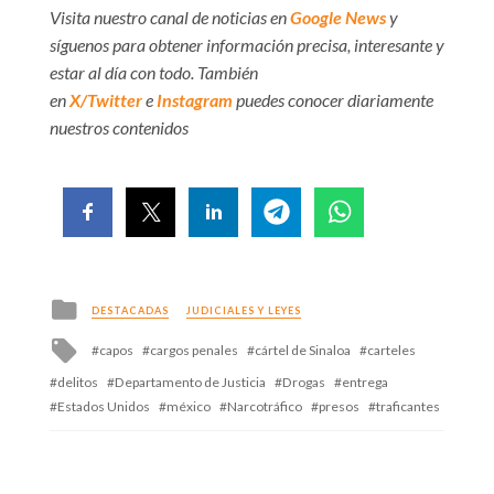
Visita nuestro canal de noticias en
Google News
y
síguenos para obtener información precisa, interesante y
estar al día con todo. También
en
X/Twitter
e
Instagram
puedes conocer diariamente
nuestros contenidos
Posted
DESTACADAS
JUDICIALES Y LEYES
in
Tagged
capos
cargos penales
cártel de Sinaloa
carteles
with
delitos
Departamento de Justicia
Drogas
entrega
Estados Unidos
méxico
Narcotráfico
presos
traficantes