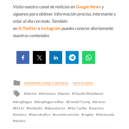
Visita nuestro canal de noticias en
Google News
y
síguenos para obtener información precisa, interesante y
estar al día con todo. También
en
X/Twitter
e
Instagram
puedes conocer diariamente
nuestros contenidos
Posted
GOBERNABILIDAD Y DEFENSA
DESTACADAS
in
Tagged
alarma
Amenaza
Apoyo
Claudia Sheinbaum
with
despliegue
despliegue militar
Donald Trump
drones
EEUU
fentanilo
laboratorios
Mar Caribe
marines
méxico
Narcotráfico
no intervención
región
Venezuela
Vuelos