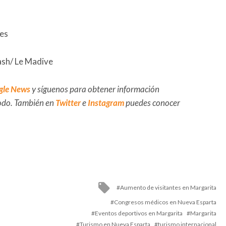
les
ash/ Le Madive
gle News
y síguenos para obtener información
 todo. También en
Twitter
e
Instagram
puedes conocer
Tagged
Aumento de visitantes en Margarita
with
Congresos médicos en Nueva Esparta
Eventos deportivos en Margarita
Margarita
Turismo en Nueva Esparta
turismo internacional