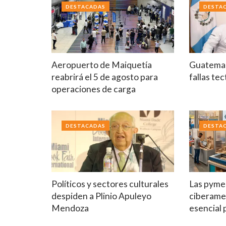
DESTACADAS
DESTA
Aeropuerto de Maiquetía
Guatemal
reabrirá el 5 de agosto para
fallas te
operaciones de carga
DESTACADAS
DESTA
Políticos y sectores culturales
Las pymes
despiden a Plinio Apuleyo
ciberame
Mendoza
esencial