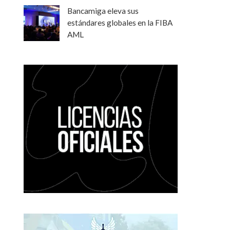
Bancamiga eleva sus
estándares globales en la FIBA
AML