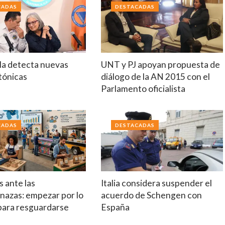
CADAS
DESTACADAS
a detecta nuevas
UNT y PJ apoyan propuesta de
ctónicas
diálogo de la AN 2015 con el
Parlamento oficialista
CADAS
DESTACADAS
 ante las
Italia considera suspender el
nazas: empezar por lo
acuerdo de Schengen con
 para resguardarse
España