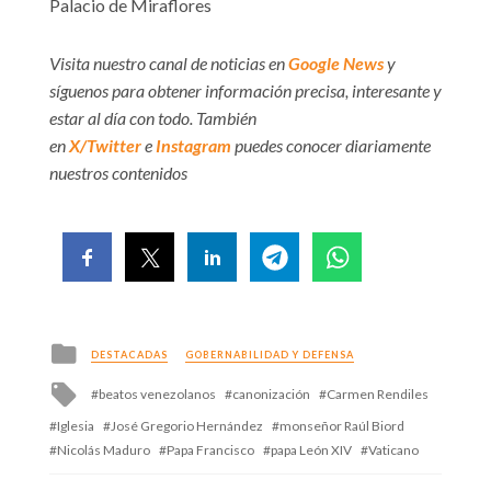
Palacio de Miraflores
Visita nuestro canal de noticias en
Google News
y
síguenos para obtener información precisa, interesante y
estar al día con todo. También
en
X/Twitter
e
Instagram
puedes conocer diariamente
nuestros contenidos
Posted
DESTACADAS
GOBERNABILIDAD Y DEFENSA
in
Tagged
beatos venezolanos
canonización
Carmen Rendiles
with
Iglesia
José Gregorio Hernández
monseñor Raúl Biord
Nicolás Maduro
Papa Francisco
papa León XIV
Vaticano