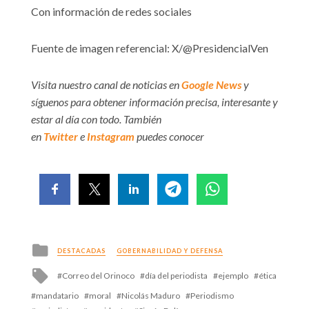
Con información de redes sociales
Fuente de imagen referencial: X/@PresidencialVen
Visita nuestro canal de noticias en
Google News
y
síguenos para obtener información precisa, interesante y
estar al día con todo. También
en
Twitter
e
Instagram
puedes conocer
Posted
DESTACADAS
GOBERNABILIDAD Y DEFENSA
in
Tagged
Correo del Orinoco
día del periodista
ejemplo
ética
with
mandatario
moral
Nicolás Maduro
Periodismo