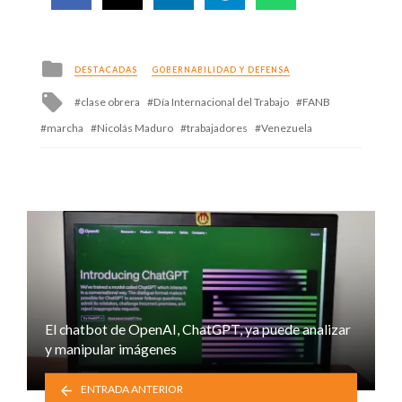
Posted
DESTACADAS
GOBERNABILIDAD Y DEFENSA
in
Tagged
clase obrera
Día Internacional del Trabajo
FANB
with
marcha
Nicolás Maduro
trabajadores
Venezuela
El chatbot de OpenAI, ChatGPT, ya puede analizar
y manipular imágenes
ENTRADA ANTERIOR