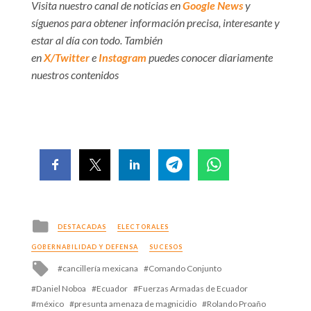
Visita nuestro canal de noticias en
Google News
y
síguenos para obtener información precisa, interesante y
estar al día con todo. También
en
X/Twitter
e
Instagram
puedes conocer diariamente
nuestros contenidos
Posted
DESTACADAS
ELECTORALES
in
GOBERNABILIDAD Y DEFENSA
SUCESOS
Tagged
cancillería mexicana
Comando Conjunto
with
Daniel Noboa
Ecuador
Fuerzas Armadas de Ecuador
méxico
presunta amenaza de magnicidio
Rolando Proaño