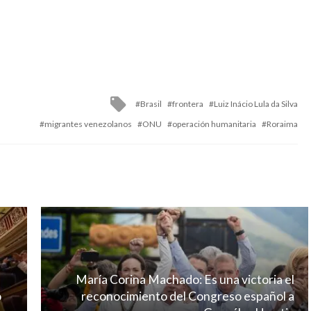
Tagged
Brasil
frontera
Luiz Inácio Lula da Silva
with
migrantes venezolanos
ONU
operación humanitaria
Roraima
María Corina Machado: Es una victoria el
o
reconocimiento del Congreso español a