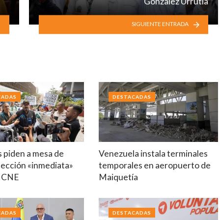
González Urrutia
SIGUIENTE ENTRADA
CADAS
DESTACADAS
s piden a mesa de
Venezuela instala terminales
lección «inmediata»
temporales en aeropuerto de
o CNE
Maiquetía
CADAS
DESTACADAS