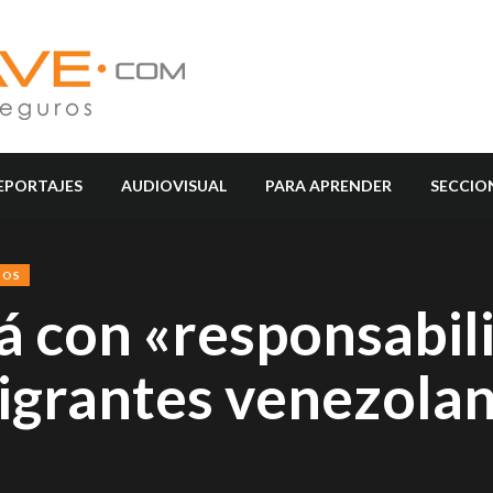
EPORTAJES
AUDIOVISUAL
PARA APRENDER
SECCIO
SOS
á con «responsabil
igrantes venezola