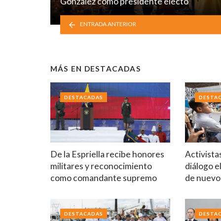
González como presidente electo
ENTRADA ANTERIOR
MÁS EN
DESTACADAS
DESTACADAS
DESTA
De la Espriella recibe honores
Activista
militares y reconocimiento
diálogo e
como comandante supremo
de nuev
DESTACADAS
DESTA