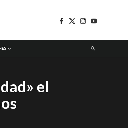
NES
idad» el
nos