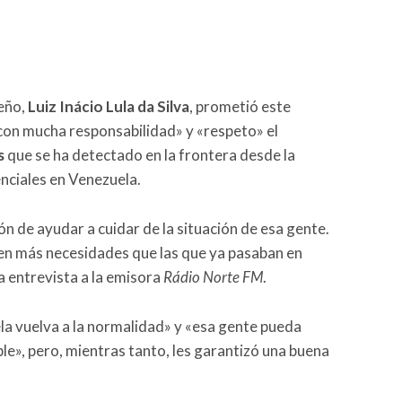
leño,
Luiz Inácio Lula da Silva
, prometió este
con mucha responsabilidad» y «respeto» el
s
que se ha detectado en la frontera desde la
enciales en Venezuela.
ión de ayudar a cuidar de la situación de esa gente.
n más necesidades que las que ya pasaban en
a entrevista a la emisora
Rádio Norte FM
.
la vuelva a la normalidad» y «esa gente pueda
ble», pero, mientras tanto, les garantizó una buena