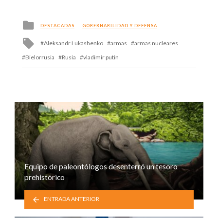
Posted
DESTACADAS
GOBERNABILIDAD Y DEFENSA
in
Tagged
Aleksandr Lukashenko
armas
armas nucleares
with
Bielorrusia
Rusia
vladimir putin
Equipo de paleontólogos desenterró un tesoro
prehistórico
ENTRADA ANTERIOR