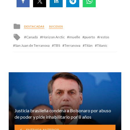
Posted
DESTACADAS
SUCESOS
in
Tagged
Canadá
Horizon Arctic
muelle
puerto
restos
with
San Juan de Terranova
TBS
Terranova
Titán
Titanic
Justicia brasileña condena a Bolsonaro por abuso
de poder y pide inhabilitarlo por 8 años