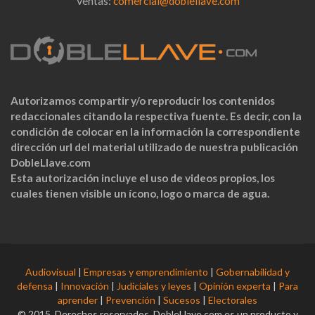
Ventas:
comercial@doblellave.com
Autorizamos compartir y/o reproducir los contenidos
redaccionales citando la respectiva fuente. Es decir, con la
condición de colocar en la información la correspondiente
dirección url del material utilizado de nuestra publicación
DobleLlave.com
Esta autorización incluye el uso de videos propios, los
cuales tienen visible un ícono, logo o marca de agua.
Audiovisual
|
Empresas y emprendimiento
|
Gobernabilidad y
defensa
|
Innovación
|
Judiciales y leyes
|
Opinión experta
|
Para
aprender
|
Prevención
|
Sucesos
|
Electorales
© 2015. Derechos reservados. DobleLlave.com es un producto y