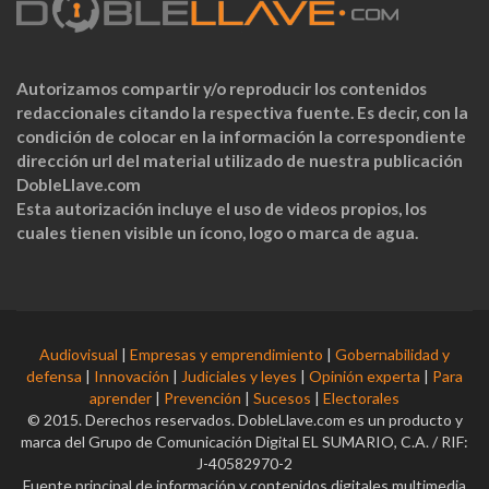
Autorizamos compartir y/o reproducir los contenidos
redaccionales citando la respectiva fuente. Es decir, con la
condición de colocar en la información la correspondiente
dirección url del material utilizado de nuestra publicación
DobleLlave.com
Esta autorización incluye el uso de videos propios, los
cuales tienen visible un ícono, logo o marca de agua.
Audiovisual
|
Empresas y emprendimiento
|
Gobernabilidad y
defensa
|
Innovación
|
Judiciales y leyes
|
Opinión experta
|
Para
aprender
|
Prevención
|
Sucesos
|
Electorales
© 2015. Derechos reservados. DobleLlave.com es un producto y
marca del Grupo de Comunicación Digital EL SUMARIO, C.A. / RIF:
J-40582970-2
Fuente principal de información y contenidos digitales multimedia