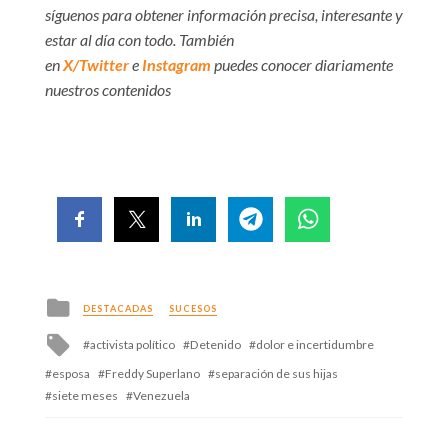
síguenos para obtener información precisa, interesante y
estar al día con todo. También
en
X/Twitter
e
Instagram
puedes conocer diariamente
nuestros contenidos
Posted
DESTACADAS
SUCESOS
in
Tagged
activista político
Detenido
dolor e incertidumbre
with
esposa
Freddy Superlano
separación de sus hijas
siete meses
Venezuela