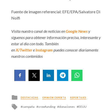
Fuente de imagen referencial: EFE/EPA/Salvatore Di
Nolfi
Visita nuestro canal de noticias en
Google News
y
síguenos para obtener información precisa, interesante y
estar al día con todo. También
en
X/Twitter
e
Instagram
puedes conocer diariamente
nuestros contenidos
Posted
DESTACADAS
OPINIÓN EXPERTA
REPORTAJES
in
Tagged
campaña
crowfunding
donaciones
EEUU
with