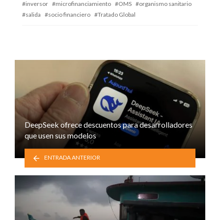
inversor
microfinanciamiento
OMS
organismo sanitario
salida
socio financiero
Tratado Global
DeepSeek ofrece descuentos para desarrolladores
que usen sus modelos
ENTRADA ANTERIOR