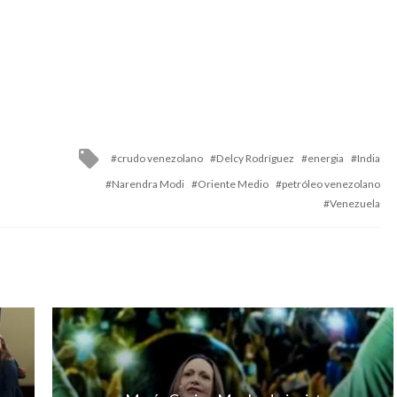
Tagged
crudo venezolano
Delcy Rodríguez
energia
India
with
Narendra Modi
Oriente Medio
petróleo venezolano
Venezuela