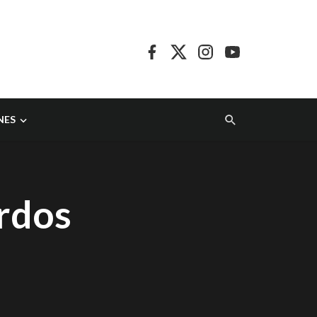
NES
erdos