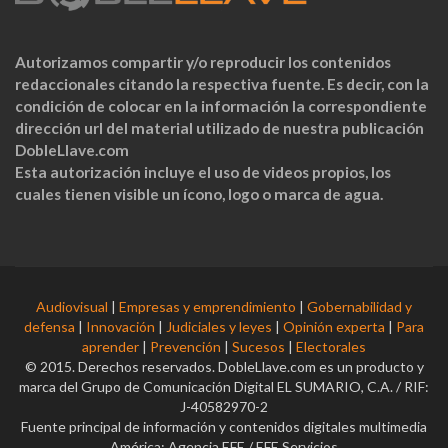
Autorizamos compartir y/o reproducir los contenidos
redaccionales citando la respectiva fuente. Es decir, con la
condición de colocar en la información la correspondiente
dirección url del material utilizado de nuestra publicación
DobleLlave.com
Esta autorización incluye el uso de videos propios, los
cuales tienen visible un ícono, logo o marca de agua.
Audiovisual
|
Empresas y emprendimiento
|
Gobernabilidad y
defensa
|
Innovación
|
Judiciales y leyes
|
Opinión experta
|
Para
aprender
|
Prevención
|
Sucesos
|
Electorales
© 2015. Derechos reservados. DobleLlave.com es un producto y
marca del Grupo de Comunicación Digital EL SUMARIO, C.A. / RIF:
J-40582970-2
Fuente principal de información y contenidos digitales multimedia
América: Agencia EFE / EFE Servicios