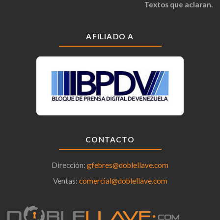
Textos que aclaran.
AFILIADO A
CONTACTO
Dirección:
gfebres@doblellave.com
Ventas:
comercial@doblellave.com