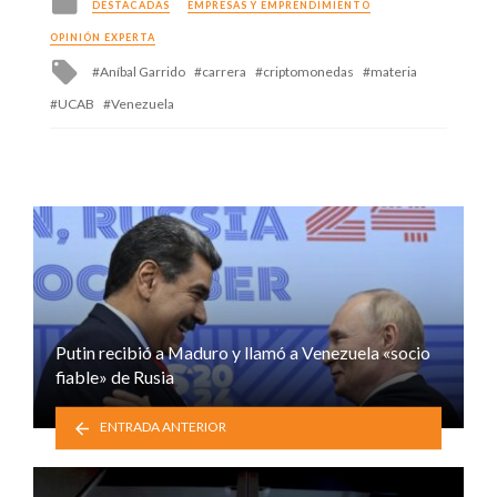
DESTACADAS
EMPRESAS Y EMPRENDIMIENTO
in
OPINIÓN EXPERTA
Tagged
Aníbal Garrido
carrera
criptomonedas
materia
with
UCAB
Venezuela
Putin recibió a Maduro y llamó a Venezuela «socio
fiable» de Rusia
ENTRADA ANTERIOR