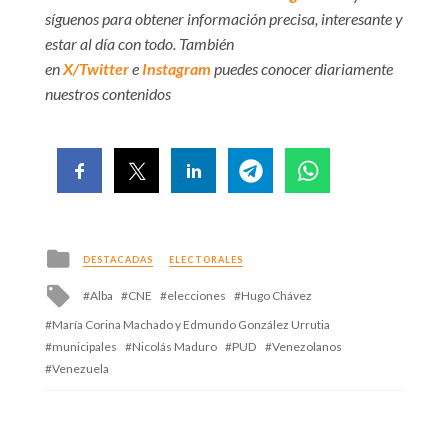
síguenos para obtener información precisa, interesante y
estar al día con todo. También
en
X/Twitter
e
Instagram
puedes conocer diariamente
nuestros contenidos
Posted
DESTACADAS
ELECTORALES
in
Tagged
Alba
CNE
elecciones
Hugo Chávez
with
María Corina Machado y Edmundo González Urrutia
municipales
Nicolás Maduro
PUD
Venezolanos
Venezuela