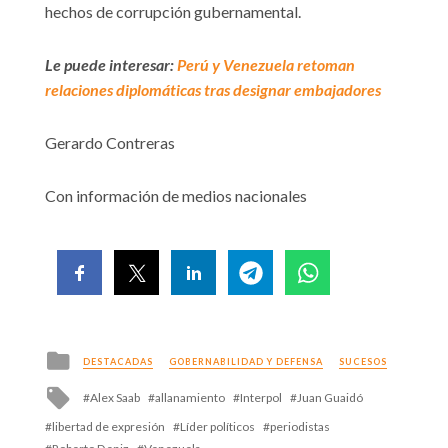
hechos de corrupción gubernamental.
Le puede interesar:
Perú y Venezuela retoman
relaciones diplomáticas tras designar embajadores
Gerardo Contreras
Con información de medios nacionales
Posted
DESTACADAS
GOBERNABILIDAD Y DEFENSA
SUCESOS
in
Tagged
Alex Saab
allanamiento
Interpol
Juan Guaidó
with
libertad de expresión
Líder políticos
periodistas