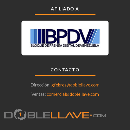
AFILIADO A
CONTACTO
Dirección:
gfebres@doblellave.com
Ventas:
comercial@doblellave.com