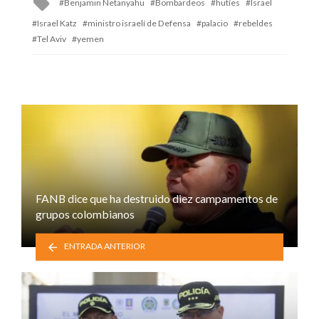
Benjamin Netanyahu
Bombardeos
hutíes
Israel
with
Israel Katz
ministro israelí de Defensa
palacio
rebeldes
Tel Aviv
yemen
FANB dice que ha destruido diez campamentos de
grupos colombianos
ENTRADA ANTERIOR