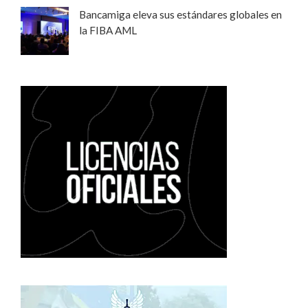
Bancamiga eleva sus estándares globales en
la FIBA AML