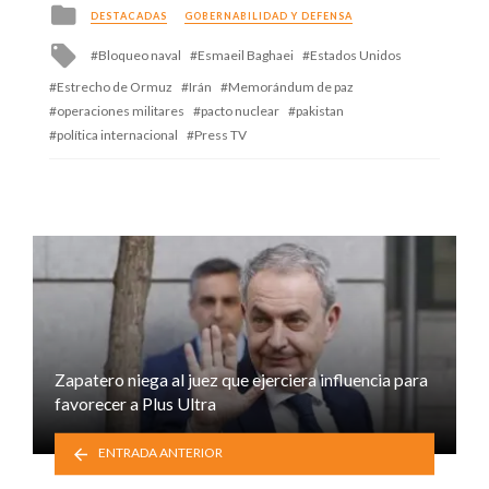
Posted
DESTACADAS
GOBERNABILIDAD Y DEFENSA
in
Tagged
Bloqueo naval
Esmaeil Baghaei
Estados Unidos
with
Estrecho de Ormuz
Irán
Memorándum de paz
operaciones militares
pacto nuclear
pakistan
política internacional
Press TV
Zapatero niega al juez que ejerciera influencia para
favorecer a Plus Ultra
ENTRADA ANTERIOR