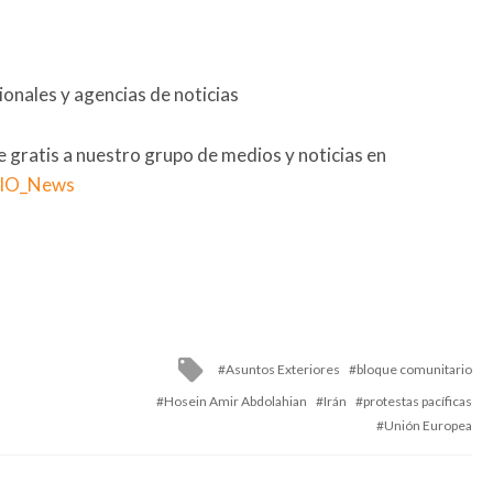
onales y agencias de noticias
se gratis a nuestro grupo de medios y noticias en
RIO_News
Tagged
Asuntos Exteriores
bloque comunitario
with
Hosein Amir Abdolahian
Irán
protestas pacíficas
Unión Europea