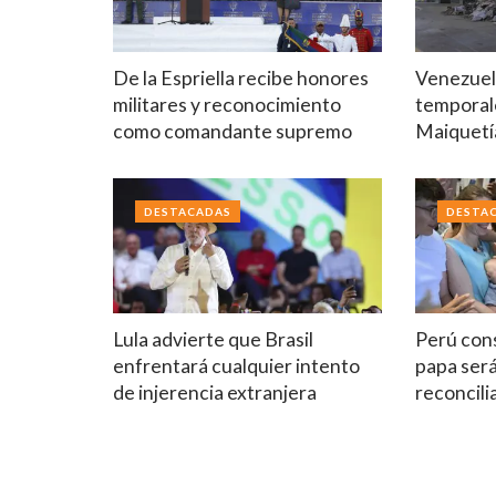
De la Espriella recibe honores
Venezuela
militares y reconocimiento
temporal
como comandante supremo
Maiquetí
DESTACADAS
DESTA
Lula advierte que Brasil
Perú cons
enfrentará cualquier intento
papa ser
de injerencia extranjera
reconcilia