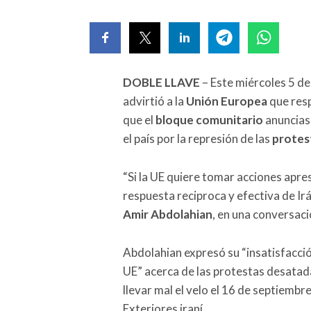
DOBLE LLAVE
– Este miércoles 5 d
advirtió a la
Unión Europea
que resp
que el
bloque comunitario
anunciase
el país por la represión de las
protest
“Si la UE quiere tomar acciones apr
respuesta reciproca y efectiva de Irán
Amir Abdolahian
, en una conversaci
Abdolahian expresó su “insatisfacció
UE” acerca de las protestas desatada
llevar mal el velo el 16 de septiemb
Exteriores iraní.