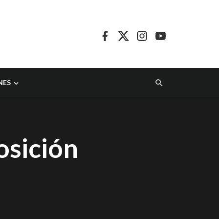
NES
osición