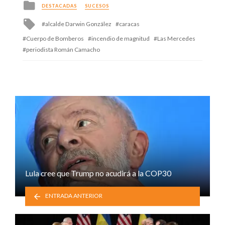
Posted
DESTACADAS
SUCESOS
in
Tagged
alcalde Darwin González
caracas
with
Cuerpo de Bomberos
incendio de magnitud
Las Mercedes
periodista Román Camacho
Lula cree que Trump no acudirá a la COP30
ENTRADA ANTERIOR