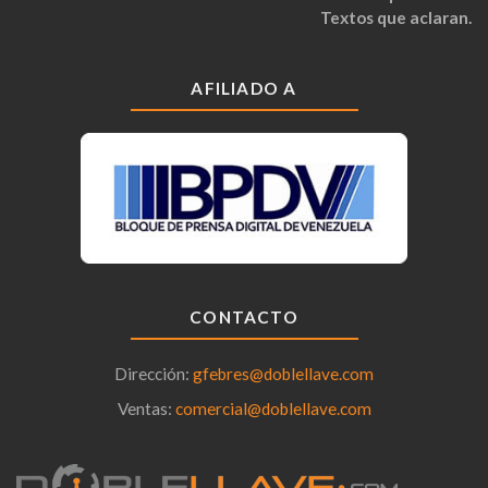
Textos que aclaran.
AFILIADO A
CONTACTO
Dirección:
gfebres@doblellave.com
Ventas:
comercial@doblellave.com