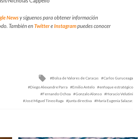
ash/Nicholas Cappello
gle News
y síguenos para obtener información
 todo. También en
Twitter
e
Instagram
puedes conocer
Tagged
Bolsa de Valores de Caracas
Carlos Guruceaga
with
Diego Alexandre Parra
Emilio Antelo
enfoque estratégico
Fernando Ochoa
Gonzalo Alonso
Horacio Velutini
José Miguel Tineo Raga
junta directiva
María Eugenia Salazar.