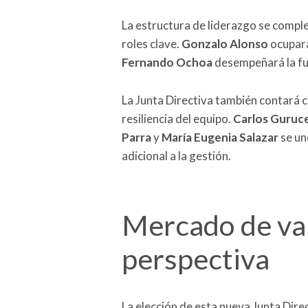
La estructura de liderazgo se comple
roles clave.
Gonzalo Alonso
ocupará
Fernando Ochoa
desempeñará la fu
La Junta Directiva también contará c
resiliencia del equipo.
Carlos Guruc
Parra
y
María Eugenia Salazar
se un
adicional a la gestión.
Mercado de val
perspectiva
La elección de esta nueva Junta Dire