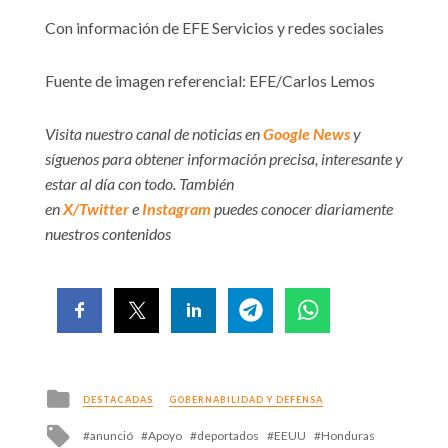
Con información de EFE Servicios y redes sociales
Fuente de imagen referencial: EFE/Carlos Lemos
Visita nuestro canal de noticias en
Google News
y
síguenos para obtener información precisa, interesante y
estar al día con todo. También
en
X/Twitter
e
Instagram
puedes conocer diariamente
nuestros contenidos
Posted
DESTACADAS
GOBERNABILIDAD Y DEFENSA
in
Tagged
anunció
Apoyo
deportados
EEUU
Honduras
with