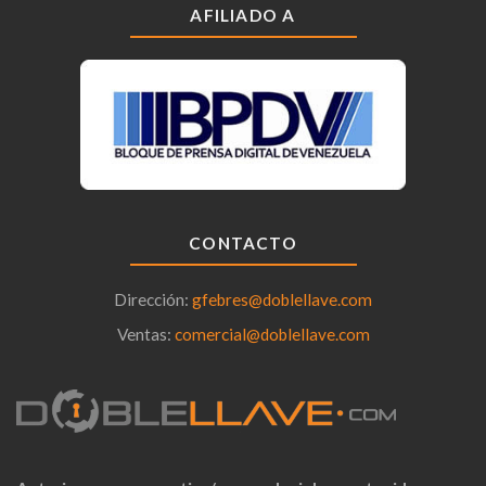
AFILIADO A
CONTACTO
Dirección:
gfebres@doblellave.com
Ventas:
comercial@doblellave.com