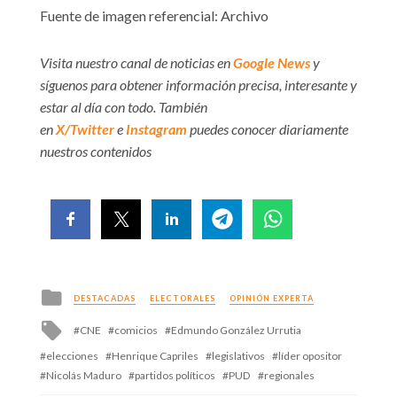
Fuente de imagen referencial: Archivo
Visita nuestro canal de noticias en
Google News
y
síguenos para obtener información precisa, interesante y
estar al día con todo. También
en
X/Twitter
e
Instagram
puedes conocer diariamente
nuestros contenidos
Posted
DESTACADAS
ELECTORALES
OPINIÓN EXPERTA
in
Tagged
CNE
comicios
Edmundo González Urrutia
with
elecciones
Henrique Capriles
legislativos
líder opositor
Nicolás Maduro
partidos políticos
PUD
regionales