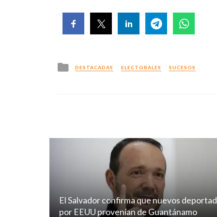
Posted
DESTACADAS
ELECTORALES
SUCESOS
in
El Salvador confirma que nuevos deporta
por EEUU provenían de Guantánamo