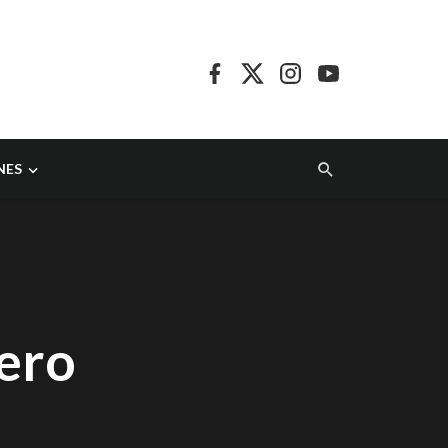
NES
a
mero