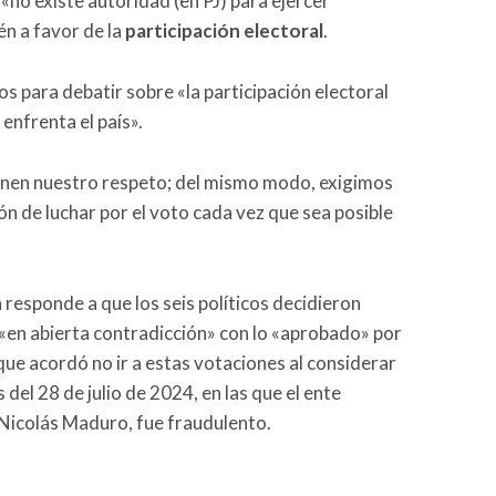
«no existe autoridad (en PJ) para ejercer
n a favor de la
participación electoral
.
os para debatir sobre «la participación electoral
nfrenta el país».
tienen nuestro respeto; del mismo modo, exigimos
ón de luchar por el voto cada vez que sea posible
n responde a que los seis políticos decidieron
 «en abierta contradicción» con lo «aprobado» por
que acordó no ir a estas votaciones al considerar
 del 28 de julio de 2024, en las que el ente
Nicolás Maduro, fue fraudulento.