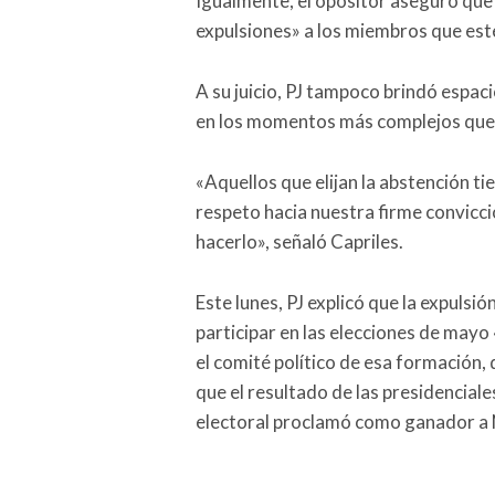
Igualmente, el opositor aseguró que 
expulsiones» a los miembros que esté
A su juicio, PJ tampoco brindó espaci
en los momentos más complejos que e
«Aquellos que elijan la abstención 
respeto hacia nuestra firme convicci
hacerlo», señaló Capriles.
Este lunes, PJ explicó que la expulsió
participar en las elecciones de mayo
el comité político de esa formación, 
que el resultado de las presidenciales
electoral proclamó como ganador a 