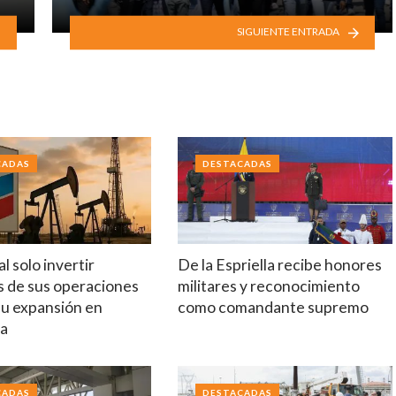
SIGUIENTE ENTRADA
CADAS
DESTACADAS
l solo invertir
De la Espriella recibe honores
s de sus operaciones
militares y reconocimiento
su expansión en
como comandante supremo
la
CADAS
DESTACADAS