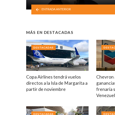
ENTRADA ANTERIOR
MÁS EN
DESTACADAS
DESTACADAS
DESTA
Copa Airlines tendrá vuelos
Chevron a
directos a la Isla de Margarita a
ganancia
partir de noviembre
frenaría 
Venezue
DESTACADAS
DESTA