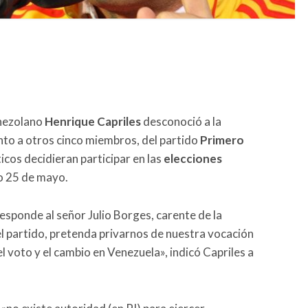
enezolano
Henrique Capriles
desconoció a la
nto a otros cinco miembros, del partido
Primero
ticos decidieran participar en las
elecciones
o 25 de mayo.
sponde al señor Julio Borges, carente de la
el partido, pretenda privarnos de nuestra vocación
l voto y el cambio en Venezuela», indicó Capriles a