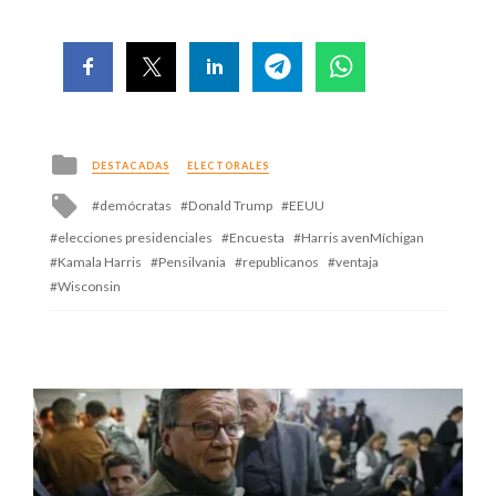
Posted
DESTACADAS
ELECTORALES
in
Tagged
demócratas
Donald Trump
EEUU
with
elecciones presidenciales
Encuesta
Harris avenMíchigan
Kamala Harris
Pensilvania
republicanos
ventaja
Wisconsin