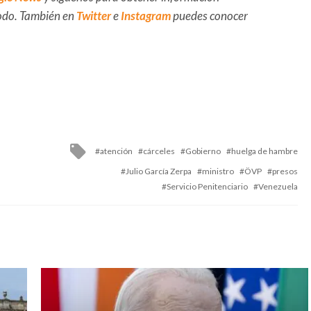
 todo. También en
Twitter
e
Instagram
puedes conocer
Tagged
atención
cárceles
Gobierno
huelga de hambre
with
Julio García Zerpa
ministro
ÖVP
presos
Servicio Penitenciario
Venezuela