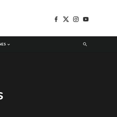
NES
e
s