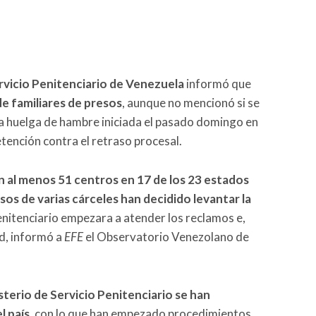
rvicio Penitenciario de Venezuela
informó que
e familiares de presos
, aunque no mencionó si se
la huelga de hambre iniciada el pasado domingo en
etención contra el retraso procesal.
n al menos 51 centros en 17 de los 23 estados
esos de varias cárceles han decidido levantar la
Penitenciario empezara a atender los reclamos e,
ad, informó a
EFE
el Observatorio Venezolano de
sterio de Servicio Penitenciario se han
l país
, con lo que han empezado procedimientos