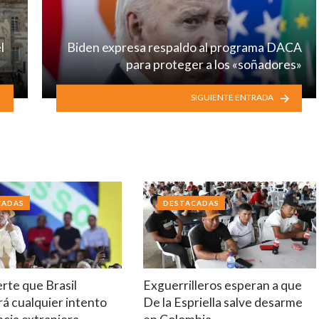
l
Biden expresa respaldo al programa DACA
para proteger a los «soñadores»
SIGUIENTE ENTRADA
CADAS
DESTACADAS
erte que Brasil
Exguerrilleros esperan a que
á cualquier intento
De la Espriella salve desarme