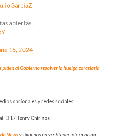
ulioGarciaZ
tas abiertas.
pY
une 15, 2024
s piden al Gobierno resolver la huelga carcelaria
edios nacionales y redes sociales
al: EFE/Henry Chirinos
gle News
y síguenos para obtener información