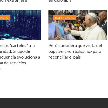
ncia extranjera
en Colombia
CADAS
DESTACADAS
 los “carteles” a la
Perú considera que visita del
uridad: Grupo de
papa será «un bálsamo» para
ncuencia evoluciona a
reconciliar el país
a de servicios
s