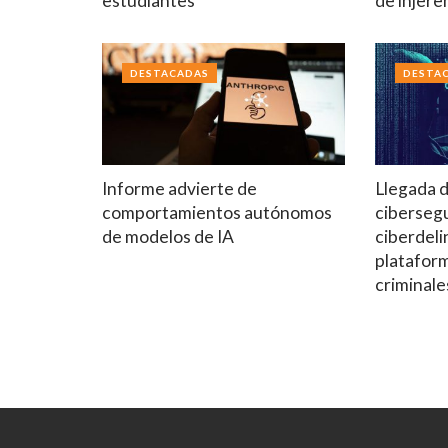
estudiantes
de injere
DESTACADAS
DESTA
Informe advierte de
Llegada de
comportamientos autónomos
ciberseg
de modelos de IA
ciberdeli
plataform
criminale