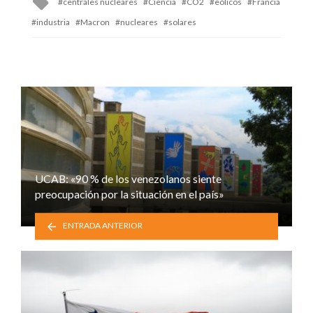
centrales nucleares
Ciencia
CO2
eólicos
Francia
with
industria
Macron
nucleares
solares
UCAB: «90 % de los venezolanos siente
preocupación por la situación en el país»
ENTRADA ANTERIOR