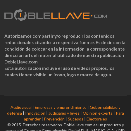
Autorizamos compartir y/o reproducir los contenidos
redaccionales citando la respectiva fuente. Es decir, con la
condición de colocar en la información la correspondiente
dirección url del material utilizado de nuestra publicación
DobleLlave.com
Esta autorización incluye el uso de videos propios, los
cuales tienen visible un ícono, logo o marca de agua.
Audiovisual
|
Empresas y emprendimiento
|
Gobernabilidad y
defensa
|
Innovación
|
Judiciales y leyes
|
Opinión experta
|
Para
aprender
|
Prevención
|
Sucesos
|
Electorales
© 2015. Derechos reservados. DobleLlave.com es un producto y
marca del Grupo de Comunicación Digital EL SUMARIO, C.A. / RIF: