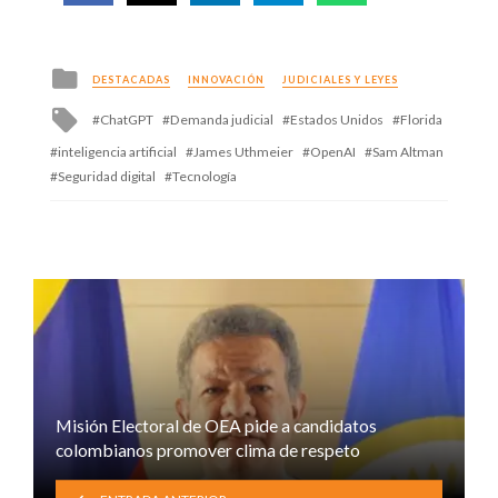
Posted
DESTACADAS
INNOVACIÓN
JUDICIALES Y LEYES
in
Tagged
ChatGPT
Demanda judicial
Estados Unidos
Florida
with
inteligencia artificial
James Uthmeier
OpenAI
Sam Altman
Seguridad digital
Tecnología
Misión Electoral de OEA pide a candidatos
colombianos promover clima de respeto