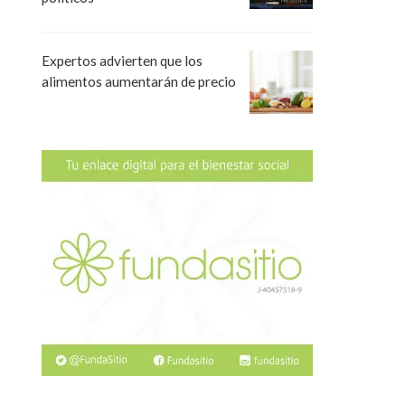
Expertos advierten que los
alimentos aumentarán de precio