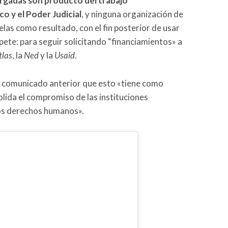
orgadas son producto del trabajo
o y el Poder Judicial
, y ninguna organización de
las como resultado, con el fin posterior de usar
pete: para seguir solicitando “financiamientos» a
tlas
, la
Ned
y la
Usaid
.
un comunicado anterior que esto «tiene como
solida el compromiso de las instituciones
 los derechos humanos».