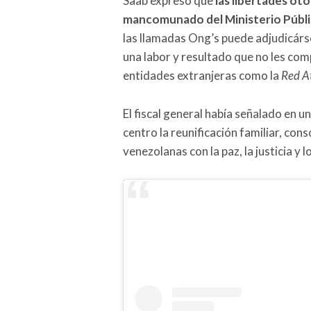
Saab expresó que
las libertades ot
mancomunado del Ministerio Públic
las llamadas Ong’s puede adjudicárse
una labor y resultado que no les com
entidades extranjeras como la
Red A
El fiscal general había señalado en 
centro la reunificación familiar, con
venezolanas con la paz, la justicia y