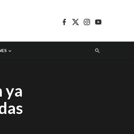
NES
n ya
idas