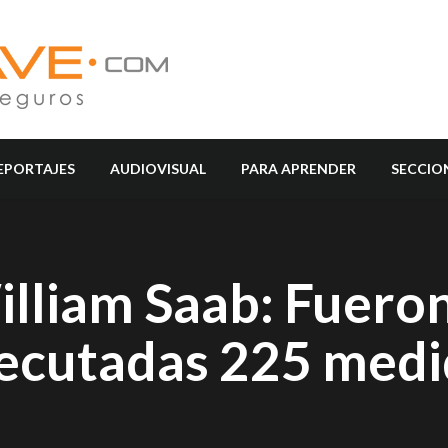
EPORTAJES
AUDIOVISUAL
PARA APRENDER
SECCIO
illiam Saab: Fuero
jecutadas 225 med