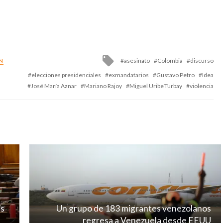
Tagged
asesinato
Colombia
discurso
N
with
elecciones presidenciales
exmandatarios
Gustavo Petro
Idea
José María Aznar
Mariano Rajoy
Miguel Uribe Turbay
violencia
ís
Un grupo de 183 migrantes venezolanos
regresa a Venezuela desde EEUU