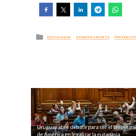
Posted
DESTACADAS
OPINIÓN EXPERTA
PREVENCIÓ
in
Uruguay abre debate para ser el tercer pa
de América en legalizar la eutanasia