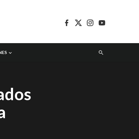
NES
ados
a