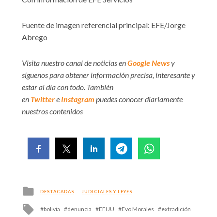
Fuente de imagen referencial principal: EFE/Jorge
Abrego
Visita nuestro canal de noticias en
Google News
y
síguenos para obtener información precisa, interesante y
estar al día con todo. También
en
Twitter
e
Instagram
puedes conocer diariamente
nuestros contenidos
Posted
DESTACADAS
JUDICIALES Y LEYES
in
Tagged
bolivia
denuncia
EEUU
Evo Morales
extradición
with