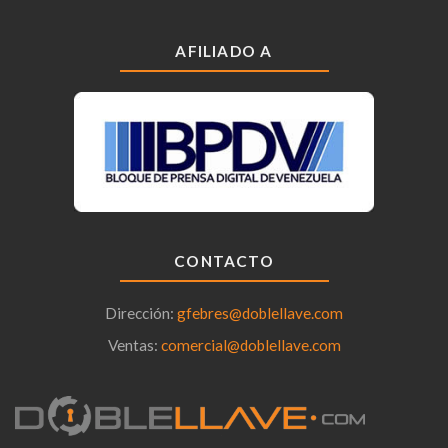
AFILIADO A
CONTACTO
Dirección:
gfebres@doblellave.com
Ventas:
comercial@doblellave.com