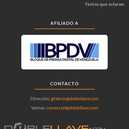
Textos que aclaran.
AFILIADO A
CONTACTO
Dirección:
gfebres@doblellave.com
Ventas:
comercial@doblellave.com