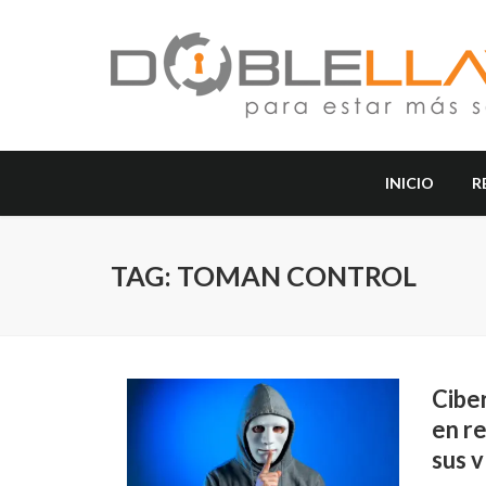
INICIO
R
TAG: TOMAN CONTROL
Cibe
en re
sus v