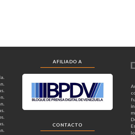
AFILIADO A
a.
n.
A
s.
c
n.
fu
n.
i
s.
m
s.
D
s.
CONTACTO
Es
n.
lo